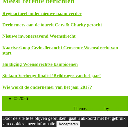
Meest recente berichten
Regioactueel onder nieuwe naam verder
Deelnemers aan de tourrit Cars & Charity gezocht
Nieuwe inwonersavond Woensdrecht
Kaartverkoop Gezinsfietstocht Gemeente Woensdrecht van
start
Huldiging Woensdrechtse kampioenen
Stefaan Verheugt finalist ‘Brildrager van het jaar’
Wie wordt de ondernemer van het jaar 2017?
© 2026
Regioactueel-archief
Theme:
Skacero
by
icyNETS
Door de site te te blijven gebruiken, gaat u akkoord met het gebruik
van cookies.
meer informatie
Accepteren