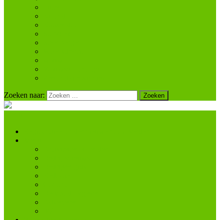
Putte
Rilland
Roosendaal
Stabroek
Steenbergen
Woensdrecht
wouw
Wouwse Plantage
Zeeland (provincie)
Zoeken naar:
Menu
Regioactueel onder nieuwe naam verder
Menu
Activiteiten kalender
Bedrijfsnieuws
Bedrijvengids
Redactie
Contact
Bericht doorgeven
Adverteren
360
Woensdrecht.nieuws.nl