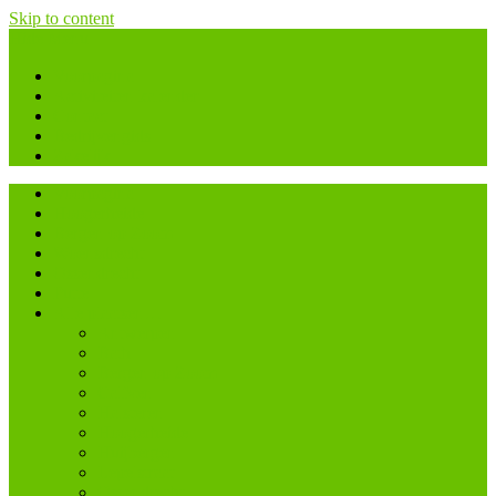
Skip to content
Hide Menu
Voorpagina
Activiteiten kalender
Contact
Bedrijvengids
Zakelijk
Voorpagina
Hoogerheide
Bergen op Zoom
Woensdrecht
Ossendrecht
Putte
Alle plaatsen…
Antwerpen
Bath
Bergen op Zoom
Calfven
Halsteren
Hoogerheide
Huijbergen
Lepelstraat
Ossendrecht